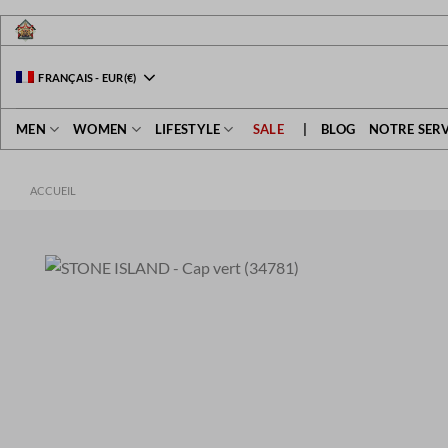
Passer
au
contenu
FRANÇAIS
-
EUR
(€)
MEN
WOMEN
LIFESTYLE
SALE
|
BLOG
NOTRE SERV
ACCUEIL