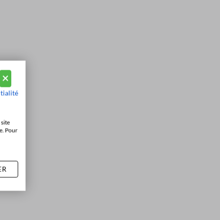
tialité
site
e. Pour
ER