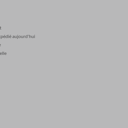
t
édié aujourd'hui
e
elle