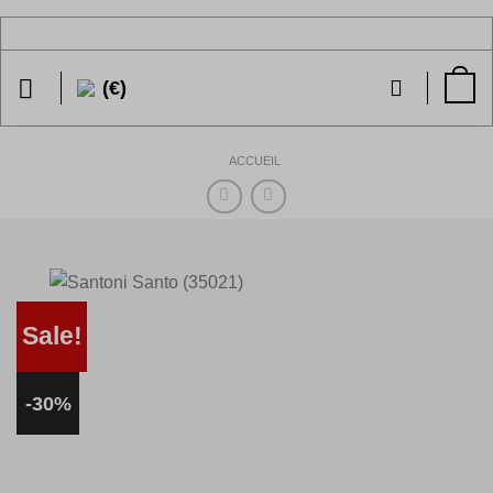
Passer
au
contenu
(€)
ACCUEIL
Sale!
-30%