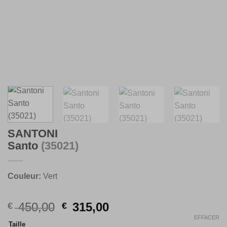
SANTONI
Santo
(35021)
Couleur:
Vert
Original
Current
450,00
315,00
€
€
price
price
EFFACER
Taille