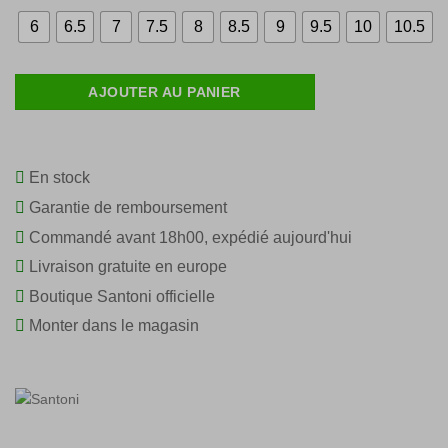
was:
is:
€ 450,00.
€ 315,00.
6
6.5
7
7.5
8
8.5
9
9.5
10
10.5
AJOUTER AU PANIER
En stock
Garantie de remboursement
Commandé avant 18h00, expédié aujourd'hui
Livraison gratuite en europe
Boutique Santoni officielle
Monter dans le magasin