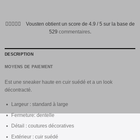
Vousten obtient un score de 4.9 / 5 sur la base de
529
commentaires
.
DESCRIPTION
MOYENS DE PAIEMENT
Est une sneaker haute en cuir suédé et a un look
décontracté.
Largeur : standard à large
Fermeture: dentelle
Détail : coutures décoratives
Extérieur : cuir suédé