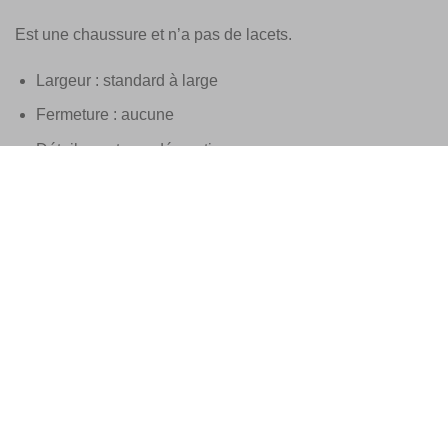
Est une chaussure et n’a pas de lacets.
Largeur : standard à large
Fermeture : aucune
Détail : coutures décoratives
Extérieur : cuir
Intérieur : cuir
Construction de la semelle : Caoutchouc
taille standard
Ceinture assortie possible
Ces chaussures Santoni sont fabriquées à la main en
Italie
Livré dans son emballage d’origine Santoni avec sacs à