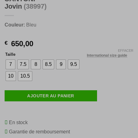
Jovin
(38997)
Couleur:
Bleu
650,00
€
EFFACER
Taille
International size guide
7
7.5
8
8.5
9
9.5
10
10.5
AJOUTER AU PANIER
En stock
Garantie de remboursement