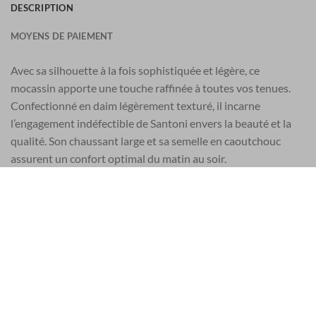
DESCRIPTION
MOYENS DE PAIEMENT
Avec sa silhouette à la fois sophistiquée et légère, ce
mocassin apporte une touche raffinée à toutes vos tenues.
Confectionné en daim légèrement texturé, il incarne
l’engagement indéfectible de Santoni envers la beauté et la
qualité. Son chaussant large et sa semelle en caoutchouc
assurent un confort optimal du matin au soir.
En daim
Couleur : marron
Bride selle
Surpiqûres apparentes avec finition polie
Silhouette classique à bout rond
Non doublé