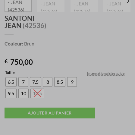
SANTONI
JEAN
(42536)
Couleur:
Brun
750,00
€
Taille
International size guide
6.5
7
7.5
8
8.5
9
9.5
10
10.5
AJOUTER AU PANIER