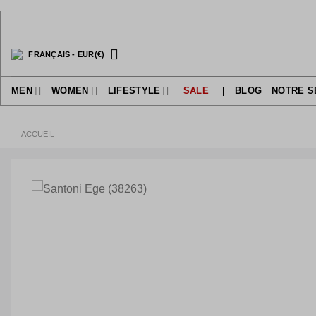
Passer
au
contenu
FRANÇAIS
-
EUR
(€)
MEN
WOMEN
LIFESTYLE
SALE
|
BLOG
NOTRE S
ACCUEIL