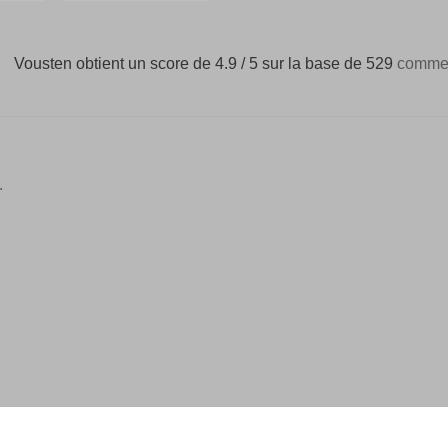
Vousten obtient un score de 4.9 / 5 sur la base de 529
commen
.