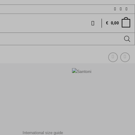
€
0,00
International size guide