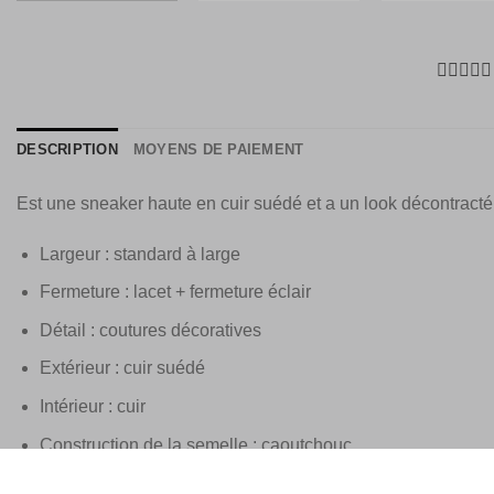
DESCRIPTION
MOYENS DE PAIEMENT
Est une sneaker haute en cuir suédé et a un look décontracté
Largeur : standard à large
Fermeture : lacet + fermeture éclair
Détail : coutures décoratives
Extérieur : cuir suédé
Intérieur : cuir
Construction de la semelle : caoutchouc
Taille standard