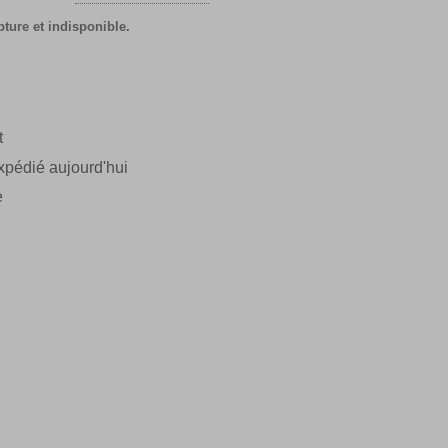
pture et indisponible.
t
pédié aujourd'hui
e