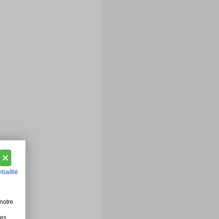
tialité
notre
les