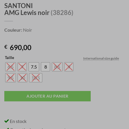
SANTONI
AMG Lewis noir
(38286)
Couleur:
Noir
690,00
€
Taille
International size guide
6.5
7
7.5
8
8.5
9
9.5
10
10.5
AJOUTER AU PANIER
En stock