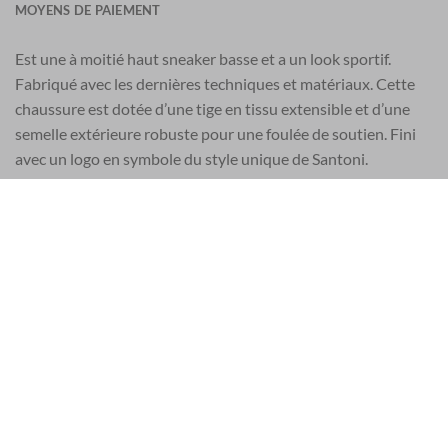
MOYENS DE PAIEMENT
Est une à moitié haut sneaker basse et a un look sportif.
Fabriqué avec les dernières techniques et matériaux. Cette
chaussure est dotée d’une tige en tissu extensible et d’une
semelle extérieure robuste pour une foulée de soutien. Fini
avec un logo en symbole du style unique de Santoni.
Largeur : standard à large
Fermeture: dentelle
Extérieur : cuir et nylon high-tech
Intérieur : cuir
Construction de semelle : Caoutchouc
Taille standard
Ces chaussures Santoni sont fabriquées à la main en Italie