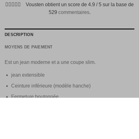
Vousten obtient un score de 4.9 / 5 sur la base de
529
commentaires
.
DESCRIPTION
MOYENS DE PAIEMENT
Est un jean moderne et a une coupe slim.
jean extensible
Ceinture inférieure (modèle hanche)
Fermeture boutonnée
Équipé d’un patch
Matière principale : 98 % coton, 2 % élasthanne.
Largeur pied : 16,5 cm