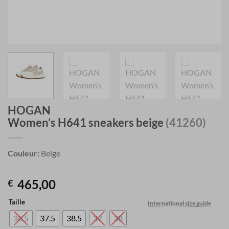
HOGAN
Women’s H641 sneakers beige
(41260)
Couleur:
Beige
465,00
€
Taille
International size guide
36.5
37.5
38.5
37
38