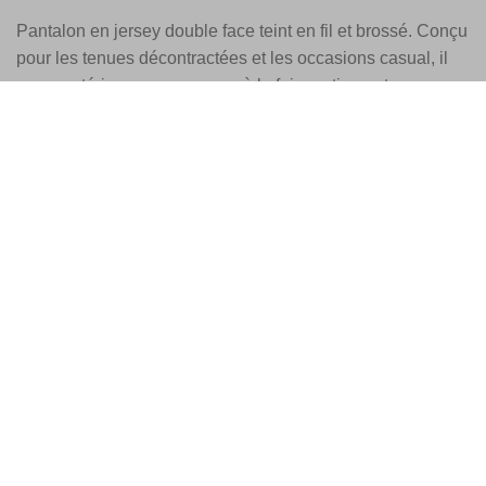
Pantalon en jersey double face teint en fil et brossé. Conçu
pour les tenues décontractées et les occasions casual, il
se caractérise par une coupe à la fois pratique et
sophistiquée qui apporte une touche d’élégance au
quotidien.
STYLE
Coupe classique
Taille élastiquée avec cordon de serrage
Plis
Poches latérales
Poches passepoilées à bouton-pression à l’arrière
Fabriqué en Italie
COMPOSITION