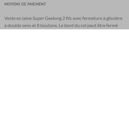
MOYENS DE PAIEMENT
Veste en laine Super Geelong 2 fils avec fermeture à glissière
à double sens et 8 boutons. Le bord du col peut être fermé
sur le devant ou sur le côté grâce à deux boutons. Un
vêtement polyvalent qui peut être porté comme un cardigan
pendant les mois les plus froids, ou comme un vêtement
d’extérieur pendant les journées plus douces.
Coupe tendance.
100 % LAINE SUPER GEELONG
EU 21% TVA
|
USA 8% SALES TAX
|
HONG KONG NO TAX