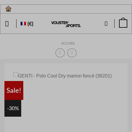
Passer
au
contenu
(€)
ACCUEIL
Sale!
-30%