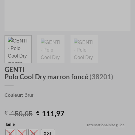
GENTI
Polo Cool Dry marron foncé
(38201)
Couleur:
Brun
Original
Current
111,97
€
€
159,95
price
price
Taille
International size guide
was:
is:
€ 159,95.
€ 111,97.
M
L
XL
XXL