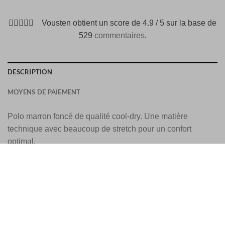
Vousten obtient un score de 4.9 / 5 sur la base de
529
commentaires
.
DESCRIPTION
MOYENS DE PAIEMENT
Polo marron foncé de qualité cool-dry. Une matière
technique avec beaucoup de stretch pour un confort
optimal.
Frais et sec
Equipement technique
Extensible
Ne se décolore pas après le lavage
65% Viscose 35% Nylon