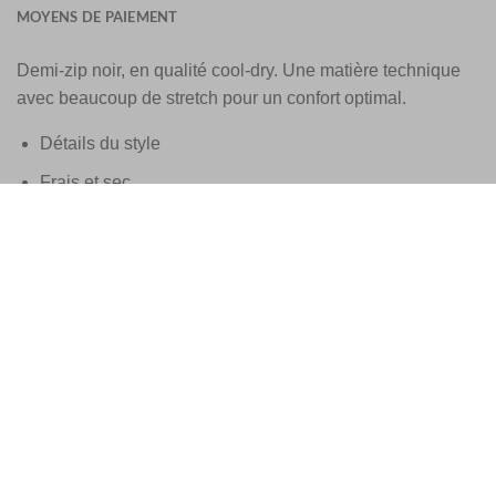
MOYENS DE PAIEMENT
Demi-zip noir, en qualité cool-dry. Une matière technique
avec beaucoup de stretch pour un confort optimal.
Détails du style
Frais et sec
Équipement technique
Extensible
Ne se décolore pas après le lavage
Demi-zip
65% Viscose 35% Nylon
K1149-3260