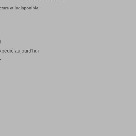
pture et indisponible.
t
pédié aujourd'hui
e