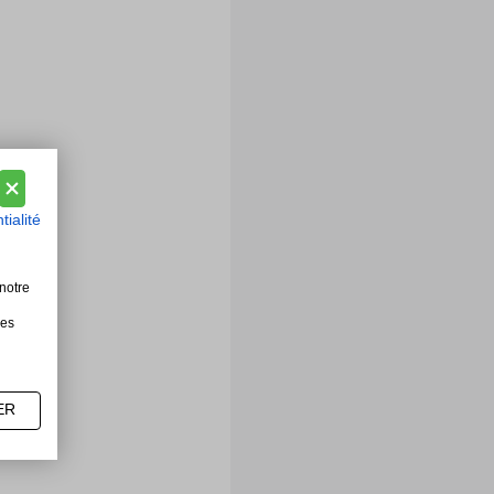
tialité
notre
les
ER