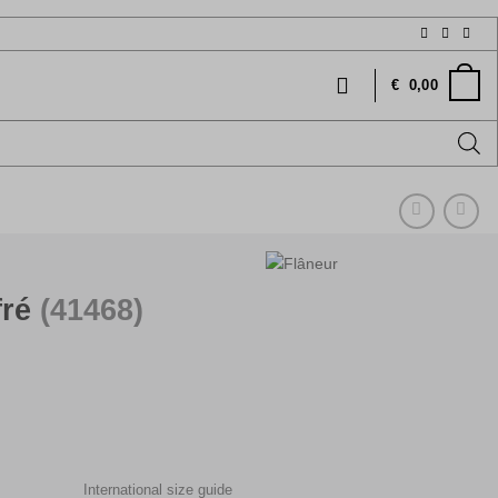
€
0,00
fré
(41468)
International size guide