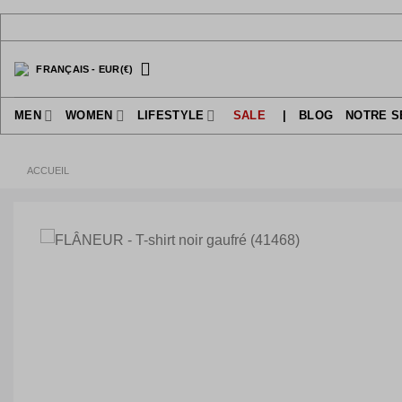
Passer
au
contenu
FRANÇAIS
-
EUR
(€)
MEN
WOMEN
LIFESTYLE
SALE
|
BLOG
NOTRE S
ACCUEIL