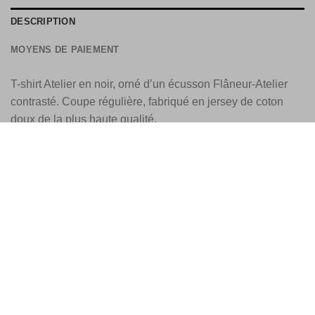
DESCRIPTION
MOYENS DE PAIEMENT
T-shirt Atelier en noir, orné d’un écusson Flâneur-Atelier
contrasté. Coupe régulière, fabriqué en jersey de coton
doux de la plus haute qualité.
Taille : Le modèle mesure 188cm et porte la taille L
Fabriqué en 100% coton
L’adhésion de Flâneur à la certification GOTS garantit une
production écologiquement et socialement responsable,
des matières premières à l’étiquetage, démontrant
l’engagement inébranlable de Flâneur en matière de
durabilité et de qualité.