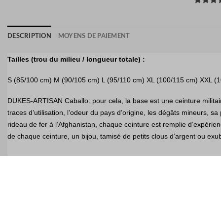
DESCRIPTION
MOYENS DE PAIEMENT
Tailles (trou du milieu / longueur totale) :
S (85/100 cm) M (90/105 cm) L (95/110 cm) XL (100/115 cm) XXL (
DUKES-ARTISAN Caballo: pour cela, la base est une ceinture milita
traces d’utilisation, l’odeur du pays d’origine, les dégâts mineurs, s
rideau de fer à l’Afghanistan, chaque ceinture est remplie d’expérienc
de chaque ceinture, un bijou, tamisé de petits clous d’argent ou exu
EU 21% TVA
|
USA 8% SALES TAX
|
HONG KONG NO TAX