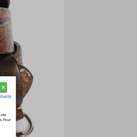
tialité
site
e. Pour