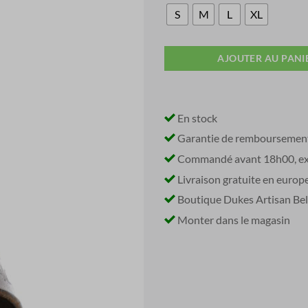
S
M
L
XL
AJOUTER AU PANI
En stock
Garantie de remboursemen
Commandé avant 18h00, exp
Livraison gratuite en europ
Boutique Dukes Artisan Belts
Monter dans le magasin