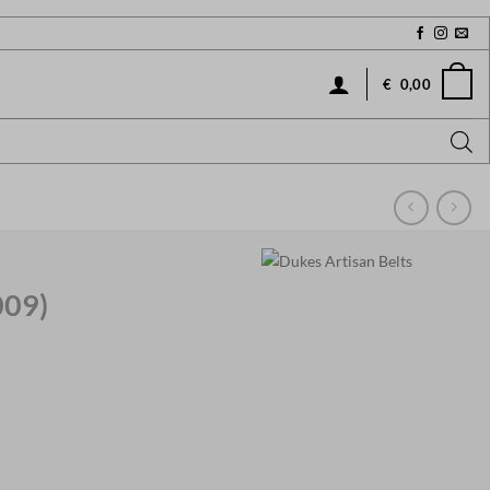
€
0,00
009)