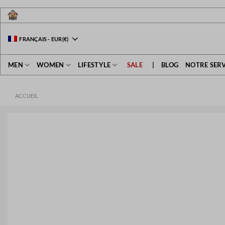
Passer
au
contenu
FRANÇAIS
-
EUR
(€)
MEN
WOMEN
LIFESTYLE
SALE
|
BLOG
NOTRE SERV
ACCUEIL