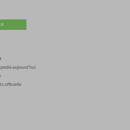
ER
t
édié aujourd'hui
e
 officielle