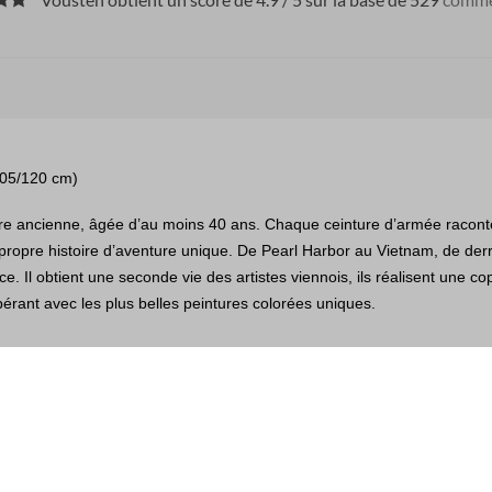
105/120 cm)
ire ancienne, âgée d’au moins 40 ans. Chaque ceinture d’armée racont
a propre histoire d’aventure unique. De Pearl Harbor au Vietnam, de derr
e. Il obtient une seconde vie des artistes viennois, ils réalisent une co
bérant avec les plus belles peintures colorées uniques.