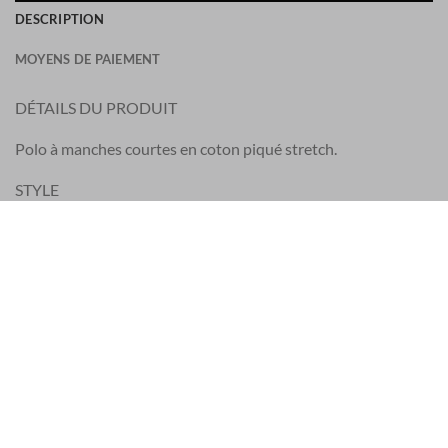
DESCRIPTION
MOYENS DE PAIEMENT
DÉTAILS DU PRODUIT
Polo à manches courtes en coton piqué stretch.
STYLE
– Col côtelé avec patte de boutonnage à deux boutons
– Écusson logo brodé sur la poitrine
– Bas de manches côtelés
– Coupe classique
COMPOSITION
– 95 % coton, 5 % élasthanne / élasthanne