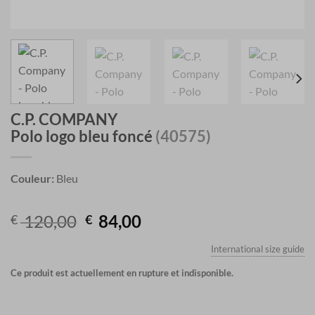
C.P. COMPANY
Polo logo bleu foncé
(40575)
Couleur:
Bleu
Original
Current
120,00
84,00
€
€
price
price
International size guide
was:
is:
€ 120,00.
€ 84,00.
Ce produit est actuellement en rupture et indisponible.