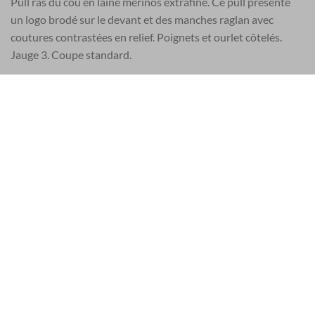
Pull ras du cou en laine mérinos extrafine. Ce pull présente
un logo brodé sur le devant et des manches raglan avec
coutures contrastées en relief. Poignets et ourlet côtelés.
Jauge 3. Coupe standard.
STYLE
Col ras du cou côtelé
Logo brodé sur le devant
Manches raglan avec coutures contrastées en relief
Poignets et ourlet côtelés
Maille jauge 3
Coupe standard
COMPOSITION
Tissu extérieur : 85 % laine, 13 % polyamide/nylon, 2 %
élasthanne/élasthanne