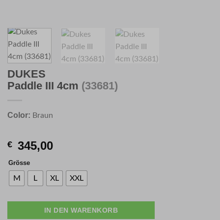
DUKES
Paddle III 4cm
(33681)
Color:
Braun
345,00
€
Grösse
M
L
XL
XXL
IN DEN WARENKORB