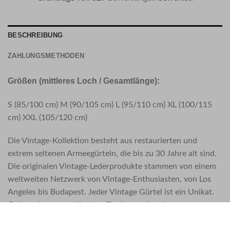
BESCHREIBUNG
ZAHLUNGSMETHODEN
Größen (mittleres Loch / Gesamtlänge):
S (85/100 cm) M (90/105 cm) L (95/110 cm) XL (100/115
cm) XXL (105/120 cm)
Die Vintage-Kollektion besteht aus restaurierten und
extrem seltenen Armeegürteln, die bis zu 30 Jahre alt sind.
Die originalen Vintage-Lederprodukte stammen von einem
weltweiten Netzwerk von Vintage-Enthusiasten, von Los
Angeles bis Budapest. Jeder Vintage Gürtel ist ein Unikat.
Gebrauchsspuren, Kratzer, Flecken und andere
Altersspuren sind Anzeichen für echte Vintage-