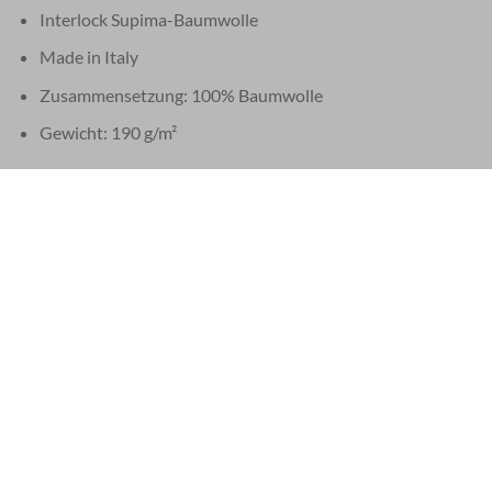
Interlock Supima-Baumwolle
Made in Italy
Zusammensetzung: 100% Baumwolle
Gewicht: 190 g/m²
Knöpfe:
Trokas-Perlmutt
Made in Italy
Zusammensetzung: 100% Perlmutt
Dicke: 3 mm
Revers: 18
Etiketten und Hängeschildchen:
Etiketten aus recycelter Baumwolle