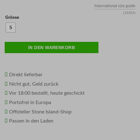
price
price
was:
is:
International size guide
LEEREN
€ 219,00.
€ 153,30.
Grösse
S
IN DEN WARENKORB
Direkt lieferbar
Nicht gut, Geld zurück
Vor 18:00 bestellt, heute geschickt
Portofrei in Europa
Offizieller Stone Island-Shop
Passen in den Laden