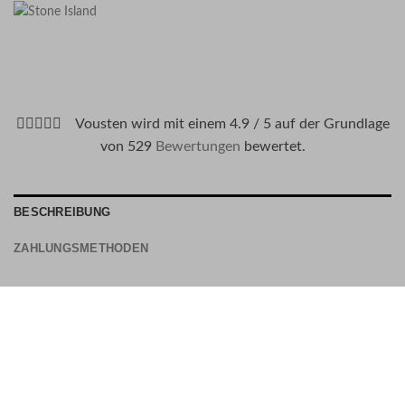
Vousten wird mit einem 4.9 / 5 auf der Grundlage
von 529
Bewertungen
bewertet.
BESCHREIBUNG
ZAHLUNGSMETHODEN
Material: 100% Baumwolle
Stone Island Nummer: 62790
Farbnummer: V0051