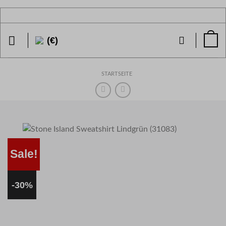
Zum
Inhalt
springen
(€)
STARTSEITE
Sale!
-30%