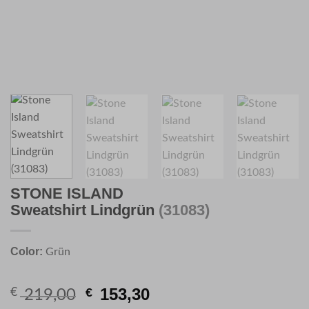
STONE ISLAND
Sweatshirt Lindgrün
(31083)
Color:
Grün
Original
Current
153,30
€
€
219,00