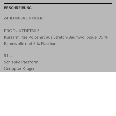
BESCHREIBUNG
ZAHLUNGSMETHODEN
PRODUKTDETAILS
Kurzärmliges Poloshirt aus Stretch-Baumwollpiqué; 95 %
Baumwolle und 5 % Elasthan.
STIL
Schlanke Passform.
Gerippter Kragen.
Verschluss mit zwei Knöpfen am Hals.
Aufnäher mit Stone Island-Windrose auf der Brust.
Gerippte Ärmelkanten.
Seitliche Bodenschlitze mit innerer gestreifter
Bandapplikation.
KOMPOSITION