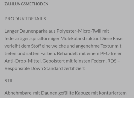
ZAHLUNGSMETHODEN
PRODUKTDETAILS
Langer Daunenparka aus Polyester-Micro-Twill mit
federartiger, spiralförmiger Molekularstruktur. Diese Faser
verleiht dem Stoff eine weiche und angenehme Textur mit
tiefen und satten Farben. Behandelt mit einem PFC-freien
Anti-Drop-Mittel. Gepolstert mit feinsten Federn. RDS –
Responsible Down Standard zertifiziert
STIL
Abnehmbare, mit Daunen gefüllte Kapuze mit konturiertem
Kordelzug. Stehkragen.
Große Eingrifftaschen mit Stehreißverschluss.
Aufgesetzte Eingrifftaschen mit Patte und verdecktem
Druckknopfverschluss.