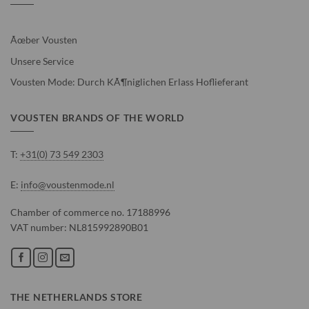
Ãœber Vousten
Unsere Service
Vousten Mode: Durch KÃ¶niglichen Erlass Hoflieferant
VOUSTEN BRANDS OF THE WORLD
T:
+31(0) 73 549 2303
E:
info@voustenmode.nl
Chamber of commerce no. 17188996
VAT number: NL815992890B01
THE NETHERLANDS STORE