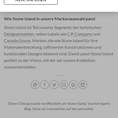
unverwechselbare Detail, das den Stil vervollständigt!
Wie Stone Island in unsere Markenauswahl passt
Stone Island ist Teil unseres Segments der technischen
Designermarken
, neben Labels wie
C.P. Company
und
Canada Goose
. Marken, die wie Stone Island für ihre
Materialentwicklung, raffinierten Konstruktionen und
funktionalen Designs bekannt sind. Damit passt Stone Island
perfekt zu der Vision, mit der wir unsere Kollektion
zusammenstellen.
Dieser Eintrag wurde veröffentlicht am
Stone Island
,
Vousten Sports
Blog
. Setze ein Lesezeichen auf den
permalink
.