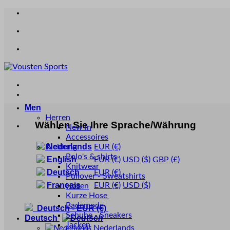
Zum
Inhalt
springen
Men
Herren
Wählen Sie Ihre Sprache/Währung
New in
Accessoires
Nederlands
Kleidung
EUR
(€)
Polo's & shirts
English
EUR
(€)
USD
($)
GBP
(£)
Knitwear
Deutsch
EUR
(€)
Pullover - Sweatshirts
Français
EUR
(€)
USD
($)
Hosen
Kurze Hose
Bademode
Deutsch
-
EUR
(€)
Schuhe - Sneakers
Deutsch
Jacken
Nederlands