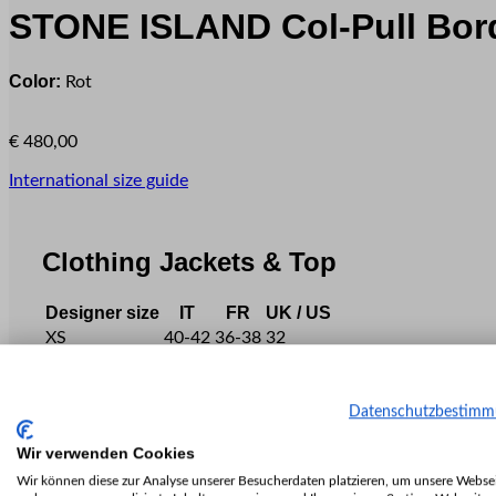
STONE ISLAND
Col-Pull Bo
Color:
Rot
€
480,00
International size guide
Clothing Jackets & Top
Designer size
IT
FR
UK / US
XS
40-42
36-38
32
S
44
40
34
M
46-48
42-44
36-38
Datenschutzbestim
L
50
46
40
XL
52-54
48-50
42
Wir verwenden Cookies
XXL
56
52
44
Wir können diese zur Analyse unserer Besucherdaten platzieren, um unsere Websei
XXXL
58
54
46-48