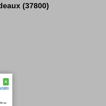
rdeaux
(37800)
mungen
te zu