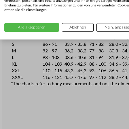
verbessern, personalisierte Inhalte anzuzeigen und Ihnen ein großartiges Webseiten
Erlebnis zu bieten. Für weitere Informationen zu den von uns verwendeten Cookie
How to choose the correct size?
öffnen Sie die Einstellungen.
Chest circumference
Waist circumferen
Alle akzeptieren
Ablehnen
Nein, anpass
Designer size
Cm
Inches
Cm
Inches
XS
80 - 85
31,5 - 33,5
65 - 76
25,6 - 29
S
86 - 91
33,9 - 35,8
71 - 82
28,0 - 32
M
92 - 97
36,2 - 38,2
77 - 88
30,3 - 34
L
98 - 103
38,6 - 40,6
81 - 94
31,9 - 37
XL
104 - 109
40,9 - 42,9
88 - 100
34,6 - 39
XXL
110 - 115
43,3 - 45,3
93 - 106
36,6 - 41
XXXL
116 - 121
45,7 - 47,6
97 - 112
38,2 - 44
*The charts refer to body measurements and not the dimens