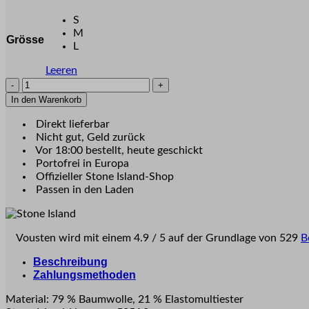
S
M
Grösse
L
Leeren
STONE
ISLAND
In den Warenkorb
-
Col-
Direkt lieferbar
Pull
Nicht gut, Geld zurück
Bordeaux
Vor 18:00 bestellt, heute geschickt
(37800)
Portofrei in Europa
Menge
Offizieller Stone Island-Shop
Passen in den Laden
Vousten wird mit einem 4.9 / 5 auf der Grundlage von 529
B
Beschreibung
Zahlungsmethoden
Material: 79 % Baumwolle, 21 % Elastomultiester