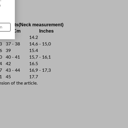
-
s
ce
Shirts(Neck measurement)
en
Cm
Inches
,9
36
14.2
,3
37 - 38
14,6 - 15,0
,6
39
15.4
,0
40 - 41
15,7 - 16,1
,4
42
16.5
,7
43 - 44
16,9 - 17,3
,1
45
17.7
ion of the article.