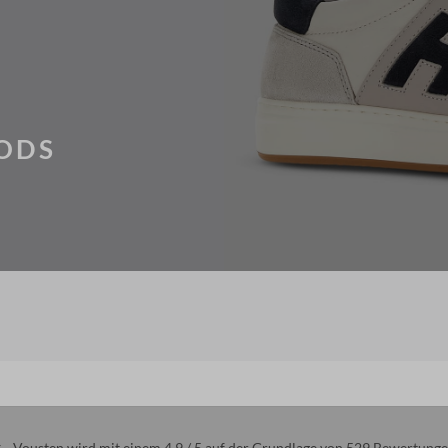
ODS
Vousten wird mit einem 4.9 / 5 auf der Grundlage von 529
Bewertunge