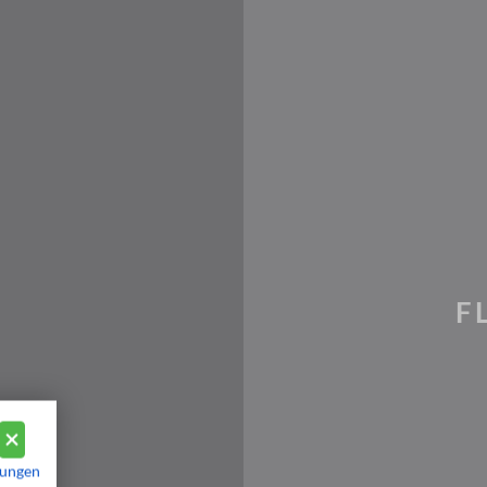
F
mungen