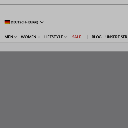
Zum
Inhalt
springen
DEUTSCH
-
EUR
(€)
MEN
WOMEN
LIFESTYLE
SALE
|
BLOG
UNSERE SER