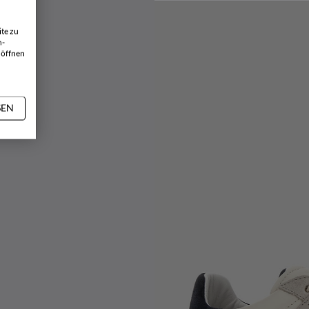
te zu
n-
 öffnen
SEN