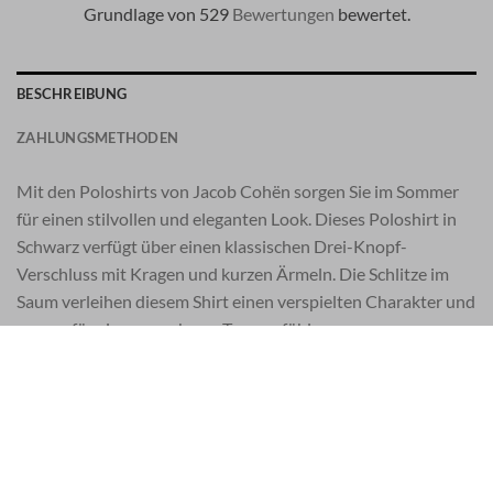
Grundlage von 529
Bewertungen
bewertet.
BESCHREIBUNG
ZAHLUNGSMETHODEN
Mit den Poloshirts von Jacob Cohën sorgen Sie im Sommer
für einen stilvollen und eleganten Look. Dieses Poloshirt in
Schwarz verfügt über einen klassischen Drei-Knopf-
Verschluss mit Kragen und kurzen Ärmeln. Die Schlitze im
Saum verleihen diesem Shirt einen verspielten Charakter und
sorgen für ein angenehmes Tragegefühl.
Die kleine Stickerei auf der linken Brust und der Kontrast am
Kragen runden dieses Poloshirt ab und sorgen für eine
dezente Ergänzung zum ansonsten minimalistischen Stil.
Baumwolle 96 %, Elastan 4 %