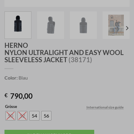
HERNO
NYLON ULTRALIGHT AND EASY WOOL
SLEEVELESS JACKET
(38171)
Color:
Blau
790,00
€
Grösse
International size guide
50
52
54
56