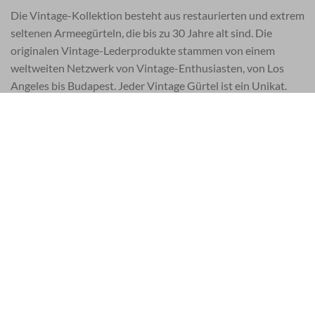
Die Vintage-Kollektion besteht aus restaurierten und extrem
seltenen Armeegürteln, die bis zu 30 Jahre alt sind. Die
originalen Vintage-Lederprodukte stammen von einem
weltweiten Netzwerk von Vintage-Enthusiasten, von Los
Angeles bis Budapest. Jeder Vintage Gürtel ist ein Unikat.
Gebrauchsspuren, Kratzer, Flecken und andere Altersspuren
sind Anzeichen für echte Vintage-Armeeprodukte. Jedes
Stück hat seinen eigenen Charakter und ist wie kein anderes.
Jedes Stück wird gereinigt und mit natürlichen Ölen
behandelt und erhält schließlich seine künstlerische Note. In
limitierter Auflage gefertigt, macht eine individuelle
Seriennummer jeden Style zu einem einzigartigen und
authentischen Sammlerstück.
Die Artisan-Kollektion ist das breiteste Sortiment und
besteht aus Lederaccessoires mit zahlreichen handgemalten
Motiven und Farbdrucken. Die Designer zeichnen
erzählerische Motive, inspiriert von der Natur, der bildenden