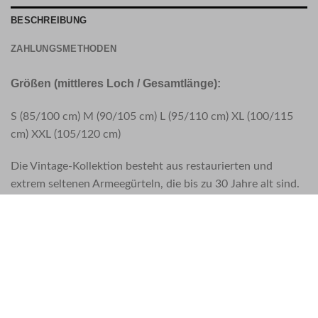
BESCHREIBUNG
ZAHLUNGSMETHODEN
Größen (mittleres Loch / Gesamtlänge):
S (85/100 cm) M (90/105 cm) L (95/110 cm) XL (100/115
cm) XXL (105/120 cm)
Die Vintage-Kollektion besteht aus restaurierten und
extrem seltenen Armeegürteln, die bis zu 30 Jahre alt sind.
Die originalen Vintage-Lederprodukte stammen von einem
weltweiten Netzwerk von Vintage-Enthusiasten, von Los
Angeles bis Budapest. Jeder Vintage Gürtel ist ein Unikat.
Gebrauchsspuren, Kratzer, Flecken und andere
Altersspuren sind Anzeichen für echte Vintage-
Armeeprodukte. Jedes Stück hat seinen eigenen Charakter
und ist wie kein anderes. Jedes Stück wird gereinigt und