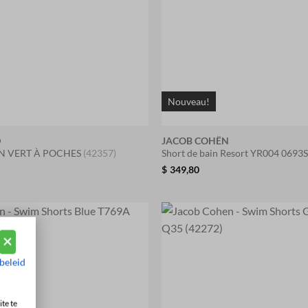
Nouveau!
D
JACOB COHËN
N VERT À POCHES
(42357)
Short de bain Resort YR004 0693
$
349,80
beleid
te te