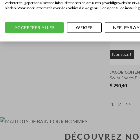
verbeteren, gepersonaliseerde inhoud te tonen en om u een geweldige website-ervar
bieden. Voor meer informatie over de cookies die we gebruiken opent u de instelling
ACCEPTEER ALLES
WEIGER
NEE, PAS A
Nouveau!
JACOB COHE
Swim Shorts B
$
290,40
1
2
>>
DÉCOUVREZ NOT