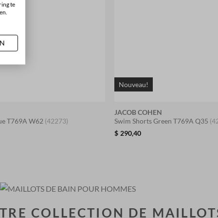
ing te
en.
AN
Nouveau!
N
JACOB COHEN
lue T769A W62
(42273)
Swim Shorts Green T769A Q35
(4
$
290,40
RE COLLECTION DE MAILLOT