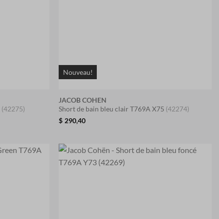
Nouveau!
JACOB COHEN
S
(42275)
Short de bain bleu clair T769A X75
(42274)
$
290,40