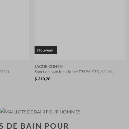
Nouveau!
JACOB COHËN
2272)
Short de bain bleu foncé T769A Y73
(42269)
$
310,20
S DE BAIN POUR