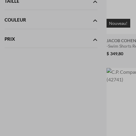
TAILLE
COULEUR
Nouveau!
PRIX
JACOB COHE
-Swim Shorts 
$
349,80