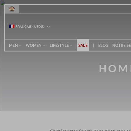
Passer
au
contenu
FRANÇAIS
-
USD
($)
MEN
WOMEN
LIFESTYLE
SALE
|
BLOG
NOTRE SE
HOMM
Chez Vousten Sports, découvrez une vaste