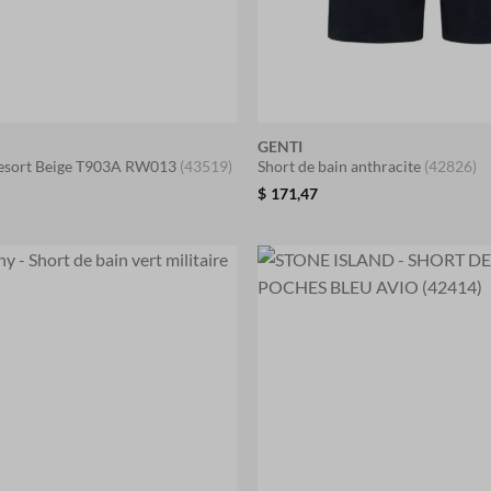
N
GENTI
Resort Beige T903A RW013
(43519)
Short de bain anthracite
(42826)
$
171,47